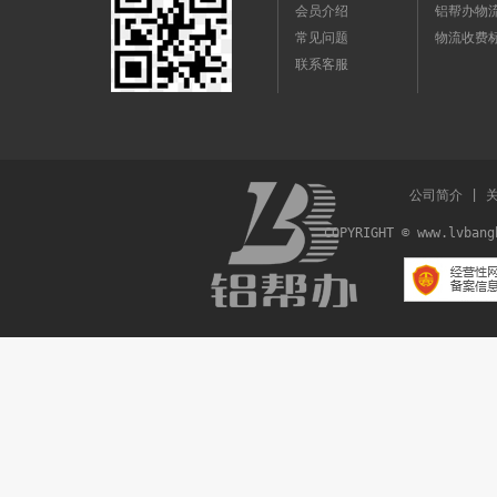
会员介绍
铝帮办物
常见问题
物流收费
联系客服
公司简介
|
COPYRIGHT © www.lvba