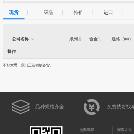
|
|
|
|
现货
二级品
特价
进口
公司名称
系列
合金
规格（mm）

操作
不好意思，我们正在积极备货。
品种规格齐全
免费找货找
选购流程
配送方式