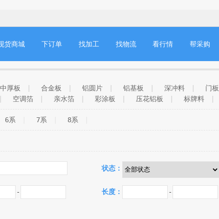
现货商城
下订单
找加工
找物流
看行情
帮采购
中厚板
|
合金板
|
铝圆片
|
铝基板
|
深冲料
|
门板
|
空调箔
|
亲水箔
|
彩涂板
|
压花铝板
|
标牌料
|
淬火板
|
手机壳料
|
小车门料
|
电缆带
|
蜂窝板
|
6系
|
7系
|
8系
|
餐盒料
|
电池箔
|
热封箔
|
啤酒标
|
电子箔
|
结晶
罐盖料
|
罐身料
|
锅胆料
|
化妆品料
|
普料
|
交通
ED灯头料
|
窗帘料
|
通讯箔
|
幕墙板
|
天花料
|
状态：
-
长度：
-