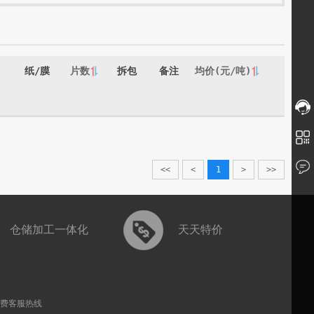
纸/膜
片数
拆包
备注
均价(元/吨)
<<
<
1
>
>>
仓储加工一体化
天天特价
免费客服热线