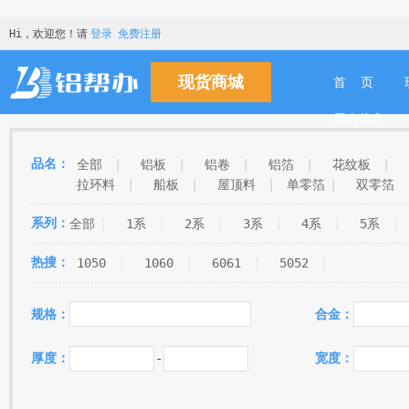
Hi，欢迎您！请
登录
免费注册
现货商城
首 页
展会信息
品名：
全部
|
铝板
|
铝卷
|
铝箔
|
花纹板
|
拉环料
|
船板
|
屋顶料
|
单零箔
|
双零箔
PS板基
|
油箱料
|
铁锨料
|
拉丝铝板
|
系列：
全部
|
1系
|
2系
|
3系
|
4系
|
5系
|
|
烟箔
|
家用箔
|
氧化料
|
铝塑板基
|
利乐箔
|
辊涂料
|
变压器带料
|
改制料
|
热搜：
1050
|
1060
|
6061
|
5052
|
航空板
|
伞骨料
|
模具料
|
易拉罐料
|
L
规格：
合金：
厚度：
-
宽度：