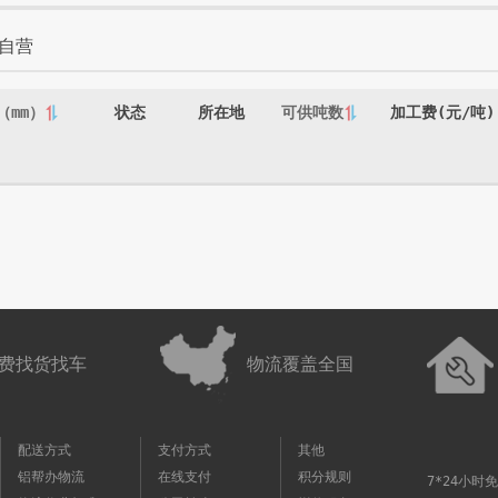
自营
（mm）
状态
所在地
可供吨数
加工费(元/吨)
费找货找车
物流覆盖全国
配送方式
支付方式
其他
铝帮办物流
在线支付
积分规则
7*24小时