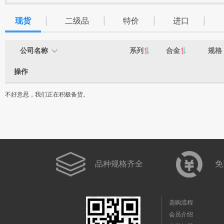
|
|
|
|
现货
二级品
特价
进口
公司名称
系列
合金
规格

操作
不好意思，我们正在积极备货。
品种规格齐全
免
选购流程
会员介绍