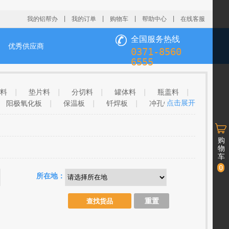
我的铝帮办
|
我的订单
|
购物车
|
帮助中心
|
在线客服
全国服务热线

优秀供应商
0371-8560
6555
料
|
垫片料
|
分切料
|
罐体料
|
瓶盖料
|
点击展开
阳极氧化板
|
保温板
|
钎焊板
|
冲孔铝板
|
镜面板
|
食品箔
|
灯具料
|
预拉伸板
|
药箔
料
|
软包装箔
|
电容器箔
|
蒸煮箔
|
标牌料
|
铝基覆铜板
|
板材
|
波纹板
|
购
物
车
0
所在地：
重置