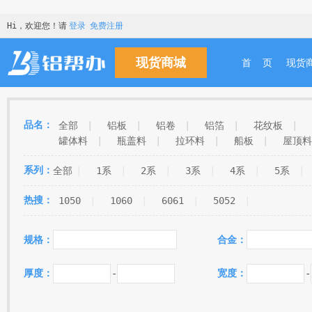
Hi，欢迎您！请
登录
免费注册
现货商城
首 页
现货
品名：
全部
|
铝板
|
铝卷
|
铝箔
|
花纹板
|
罐体料
|
瓶盖料
|
拉环料
|
船板
|
屋顶料
阳极氧化板
|
保温板
|
钎焊板
|
冲孔铝板
|
系列：
全部
|
1系
|
2系
|
3系
|
4系
|
5系
|
蜂窝板
|
镜面板
|
食品箔
|
灯具料
|
预拉
|
啤酒标
|
电子箔
|
结晶料
|
软包装箔
|
热搜：
1050
|
1060
|
6061
|
5052
|
|
锅胆料
|
化妆品料
|
普料
|
交通标牌料
LED灯头料
|
窗帘料
|
通讯箔
|
幕墙板
|
规格：
合金：
厚度：
-
宽度：
-