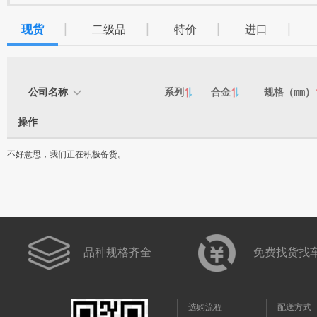
|
|
|
|
现货
二级品
特价
进口
公司名称
系列
合金
规格（mm）

操作
不好意思，我们正在积极备货。
品种规格齐全
免费找货找
选购流程
配送方式