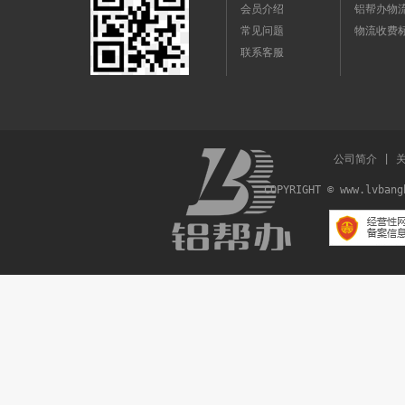
会员介绍
铝帮办物
常见问题
物流收费
联系客服
公司简介
|
COPYRIGHT © www.lvba