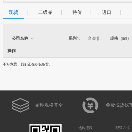
|
|
|
|
现货
二级品
特价
进口
公司名称
系列
合金
规格（mm）

操作
不好意思，我们正在积极备货。
品种规格齐全
免费找货找
选购流程
配送方式