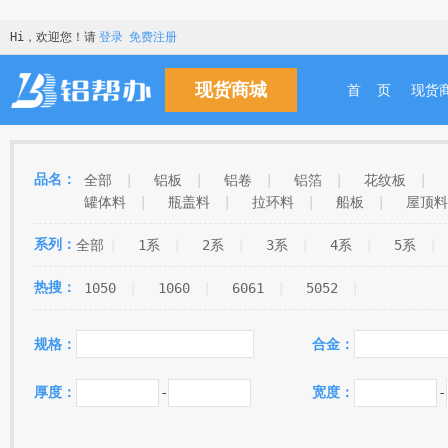
Hi，欢迎您！请
登录
免费注册
现货商城
首 页
现货
品名：
全部
|
铝板
|
铝卷
|
铝箔
|
花纹板
|
罐体料
|
瓶盖料
|
拉环料
|
船板
|
屋顶料
阳极氧化板
|
保温板
|
钎焊板
|
冲孔铝板
|
系列：
全部
|
1系
|
2系
|
3系
|
4系
|
5系
|
|
蜂窝板
|
镜面板
|
食品箔
|
灯具料
|
预
热封箔
|
啤酒标
|
电子箔
|
结晶料
|
软包
热搜：
1050
|
1060
|
6061
|
5052
|
罐身料
|
锅胆料
|
化妆品料
|
普料
|
交通
LED灯头料
|
窗帘料
|
通讯箔
|
幕墙板
|
规格：
合金：
厚度：
-
宽度：
-